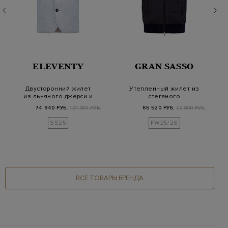
ELEVENTY
GRAN SASSO
Двусторонний жилет
Утепленный жилет из
из льняного джерси и
стеганого
хлопка с утепл…
влагозащитного
74 940 РУБ.
124 900 РУБ.
65 520 РУБ.
72 800 РУБ.
нейлона
SS25
FW25/26
ВСЕ ТОВАРЫ БРЕНДА