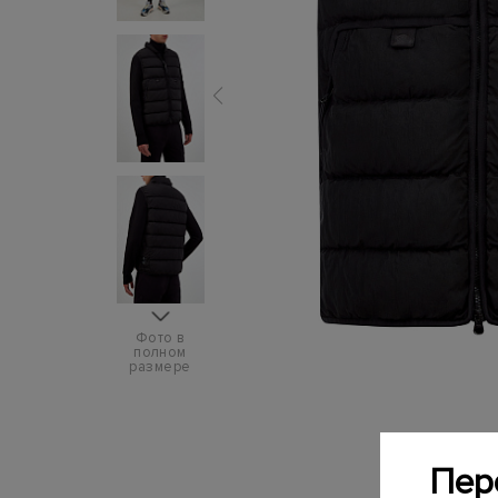
Фото в
полном
размере
Пер