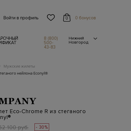
Войти в профиль
0 бонусов
0
АРОЧНЫЙ
8 (800)
Нижний
Новгород
ИФИКАТ
500-
43-83
Мужские жилеты
/
теганого нейлона Econyl®
OMPANY
ет Eco-Chrome R из стеганого
nyl®
62 100 руб.
- 30%