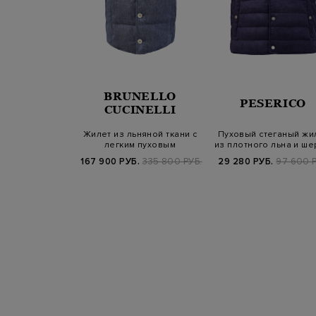
BRUNELLO
ERICO
PESERICO
CUCINELLI
ый стеганый
Жилет из льняной ткани с
Пуховый стеганый жи
 кашемира и
легким пуховым
из плотного льна и ше
го нейло…
утеплителем
Б.
119 800 РУБ.
167 900 РУБ.
335 800 РУБ.
29 280 РУБ.
97 600 Р