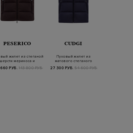
PESERICO
CUDGI
GRAN S
вый жилет из стеганой
Пуховый жилет из
Утепленный 
шерсти мериноса и
матового стеганого
стеганого вла
кашемира
нейлона с капюшоно…
нейло
 660 РУБ.
143 800 РУБ.
27 300 РУБ.
54 600 РУБ.
65 520 РУБ.
7
FW25/