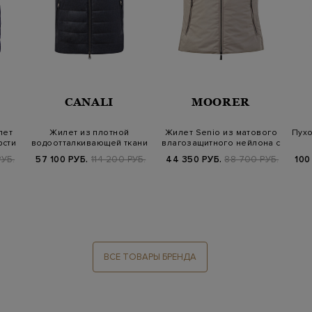
CANALI
MOORER
лет
Жилет из плотной
Жилет Senio из матового
Пухо
рсти
водоотталкивающей ткани
влагозащитного нейлона с
Rain Protecti…
утепл…
УБ.
57 100 РУБ.
114 200 РУБ.
44 350 РУБ.
88 700 РУБ.
100
ВСЕ ТОВАРЫ БРЕНДА