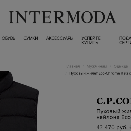
ОБУВЬ
СУМКИ
АКСЕССУАРЫ
УСПЕЙТЕ
ПОД
КУПИТЬ
СЕРТ
Главная
Мужчинам
Одежда
/
/
Пуховый жилет Eco-Chrome R из с
/
C.P.C
Пуховый жил
нейлона Eco
43 470 руб.