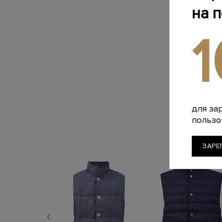
на 
для за
пользо
ЗАРЕ