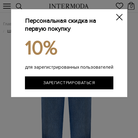
0
Персональная скидка на
Главная
Женщинам
/
первую покупку
Широкие джинсы Scout Dream из лиоцелла с нашивкой
/
10%
для зарегистрированных пользователей
ЗАРЕГИСТРИРОВАТЬСЯ