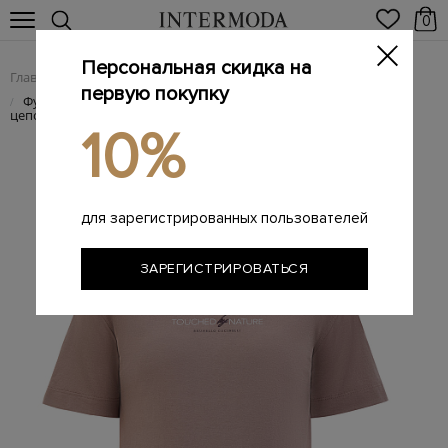
0
Персональная скидка на
Главная
Женщинам
/
первую покупку
Футболка с принтом Touched By Nature и ювелирной
/
цепочкой
10%
для зарегистрированных пользователей
ЗАРЕГИСТРИРОВАТЬСЯ