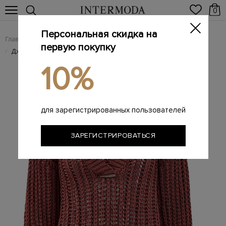
0
Персональная скидка на
Главная
Женщинам
/
первую покупку
Джемпер крупной вязки из хлопковой пряжи Soft Piuma
/
10%
для зарегистрированных пользователей
ЗАРЕГИСТРИРОВАТЬСЯ