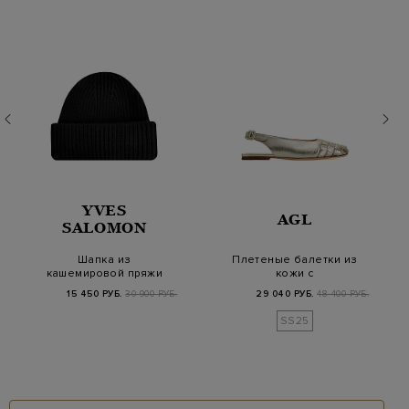
YVES
AGL
SALOMON
Шапка из
Плетеные балетки из
кашемировой пряжи
кожи с
английской вязки
металлизированным
15 450 РУБ.
30 900 РУБ.
29 040 РУБ.
48 400 РУБ.
напыление…
SS25