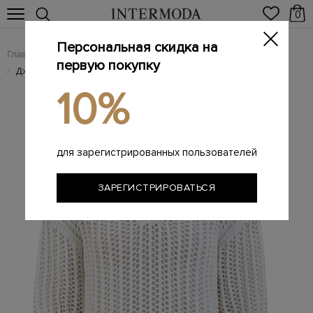
0
Персональная скидка на
Главная
Женщинам
/
первую покупку
Джемпер Cable & Mesh из хлопка с застежкой на пуговицы
/
10%
для зарегистрированных пользователей
ЗАРЕГИСТРИРОВАТЬСЯ