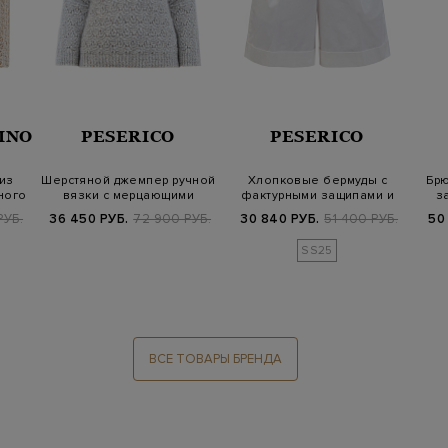
INO
PESERICO
PESERICO
из
Шерстяной джемпер ручной
Хлопковые бермуды с
Брю
ного
вязки с мерцающими
фактурными защипами и
з
пайетками
отворотами
РУБ.
36 450 РУБ.
72 900 РУБ.
30 840 РУБ.
51 400 РУБ.
50
SS25
ВСЕ ТОВАРЫ БРЕНДА