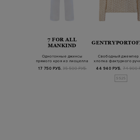
7 FOR ALL
 VERA
GENTRYPORTOF
MANKIND
 из плотного
Однотонные джинсы
Свободный джемпер 
 джерси с
прямого кроя из лиоцелла
хлопка фактурного руч
жным ворот…
с нашивкой…
плетени…
Б.
16 500 РУБ.
17 750 РУБ.
35 500 РУБ.
44 940 РУБ.
74 900 
SS25