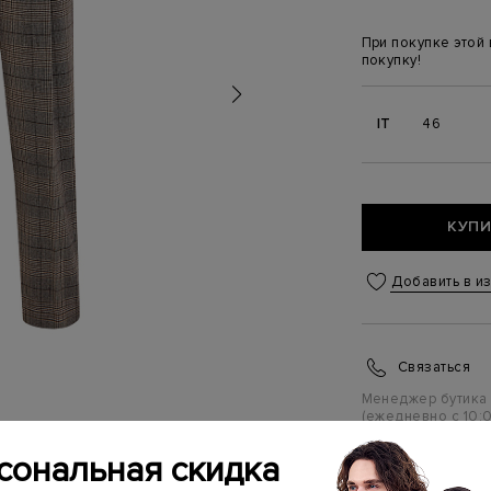
При покупке этой
покупку!
IT
46
КУПИ
Добавить в и
Связаться
Менеджер бутика
(ежедневно с 10:0
сональная скидка
ИНФОРМАЦИЯ 