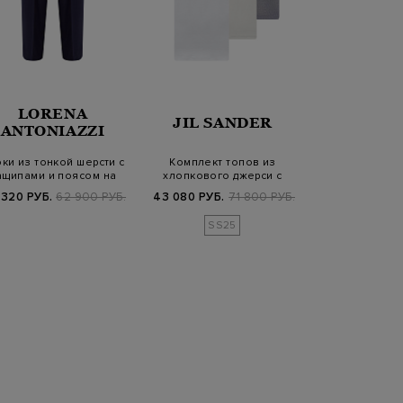
LORENA
LOR
JIL SANDER
ANTONIAZZI
ANTONI
ки из тонкой шерсти с
Комплект топов из
Шелковые 
ащипами и поясом на
хлопкового джерси с
градиентными 
кулиске
монограммой JS
эластичн
 320 РУБ.
62 900 РУБ.
43 080 РУБ.
71 800 РУБ.
70 240 РУБ.
8
SS25