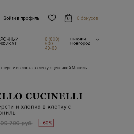
Войти в профиль
0 бонусов
0
АРОЧНЫЙ
8 (800)
Нижний
Новгород
ИФИКАТ
500-
43-83
 шерсти и хлопка в клетку с цепочкой Мониль
LLO CUCINELLI
рсти и хлопка в клетку с
ониль
199 700 руб.
- 60%