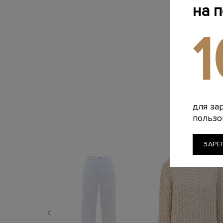
на 
для за
пользо
ЗАРЕ