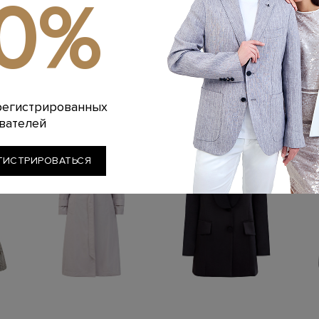
10%
Сушка: Барабанн
Химчистка: Обычн
тетрахлорэтилена 
Глажение: Глажка
Похожие товары
регистрированных
вателей
ГИСТРИРОВАТЬСЯ