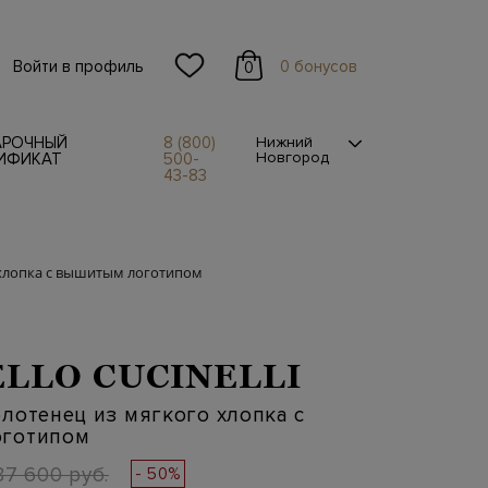
Войти в профиль
0 бонусов
0
АРОЧНЫЙ
8 (800)
Нижний
Новгород
ИФИКАТ
500-
43-83
 хлопка с вышитым логотипом
LLO CUCINELLI
лотенец из мягкого хлопка с
готипом
87 600 руб.
- 50%