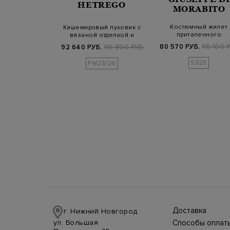
ERICO
HETREGO
MORABITO
Костюмный жилет
 окрашенного
Кашемировый пуховик с
приталенного
пка и лиоцелла
вязаной отделкой и
скульптурного кроя со 
отвор…
воротом-стойк…
80 570 РУБ.
115 100 
Б.
58 400 РУБ.
92 640 РУБ.
115 800 РУБ.
SS25
FW25/26
Доставка
г. Нижний Новгород
Доставка в стра
ул. Большая
Способы оплат
производится
Оплата в интерн