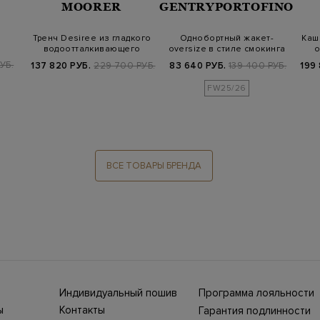
MOORER
GENTRYPORTOFINO
Тренч Desiree из гладкого
Однобортный жакет-
Каш
водоотталкивающего
oversize в стиле смокинга
о
стр…
нейлона с…
из атласа
РУБ.
137 820 РУБ.
229 700 РУБ.
83 640 РУБ.
139 400 РУБ.
199
FW25/26
ВСЕ ТОВАРЫ БРЕНДА
Индивидуальный пошив
Программа лояльности
ны СНГ
Ежегодно в бутики
ы
Контакты
Гарантия подлинности
Stefano Ricci, Brioni,
ет-
Нижний Новгород, ул.