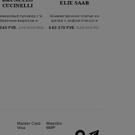
ELIE SAAB
CUCINELLI
ANTONI
емировый пуловер с V-
Асимметричное платье из
Однобортный
бразным вырезом и
шелка с лифом-плиссе и
меланжевой 
пайетками в…
шлейфом
символ
 840 РУБ.
249 800 РУБ.
440 370 РУБ.
629 100 РУБ.
69 860 РУБ.
9
FW25/
Master Card
Maestro
Visa
МИР