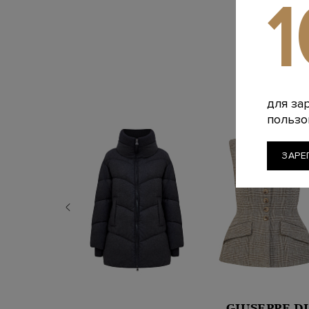
для за
пользо
ЗАРЕ
GIUSEPPE DI