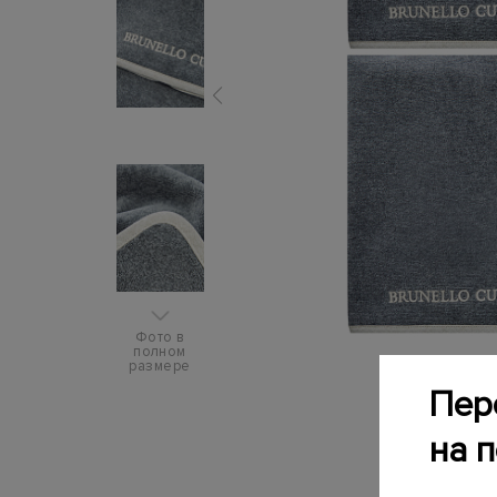
Фото в
полном
размере
Пер
на 