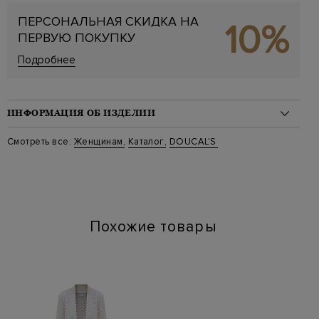
ПЕРСОНАЛЬНАЯ СКИДКА НА
10%
ПЕРВУЮ ПОКУПКУ
Подробнее
ИНФОРМАЦИЯ ОБ ИЗДЕЛИИ
Материал: текстиль 80%, замша 20%
Смотреть все:
Женщинам
,
Каталог
,
DOUCAL'S
На модели: Размер 36
Стиль: Низкие
Цвет: Бежевый
Артикул: 8765whitpz sw13
Похожие товары