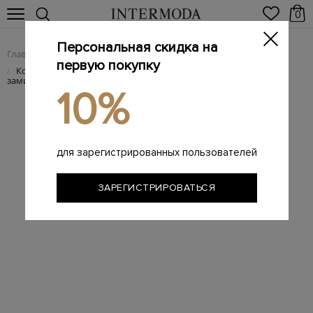
0
Персональная скидка на
Главная
Женщинам
/
первую покупку
Комбинированные кроссовки из эластичного трикотажа и
/
замши
10%
для зарегистрированных пользователей
ЗАРЕГИСТРИРОВАТЬСЯ