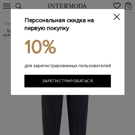
0
Персональная скидка на
Главная
Женщинам
/
первую покупку
Брюки из меланжевой шерсти и кашемира с поясом на
/
кулиске
10%
для зарегистрированных пользователей
ЗАРЕГИСТРИРОВАТЬСЯ