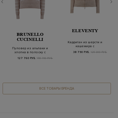
ELEVENTY
BRUNELLO
CUCINELLI
Кардиган из шерсти и
кашемира с
Пуловер из альпаки и
капюшоном и
хлопка в полоску с
38 790 РУБ.
129 300 РУБ.
контрастны…
декором Мониль
127 760 РУБ.
159 700 РУБ.
ВСЕ ТОВАРЫ БРЕНДА