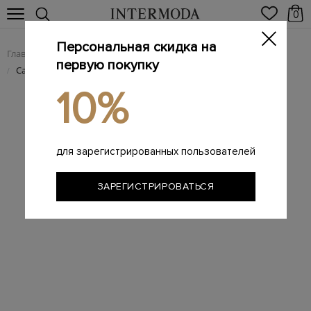
0
Персональная скидка на
Главная
Женщинам
/
первую покупку
Сандалии из телячьей кожи с зауженным мысом
/
10%
для зарегистрированных пользователей
ЗАРЕГИСТРИРОВАТЬСЯ