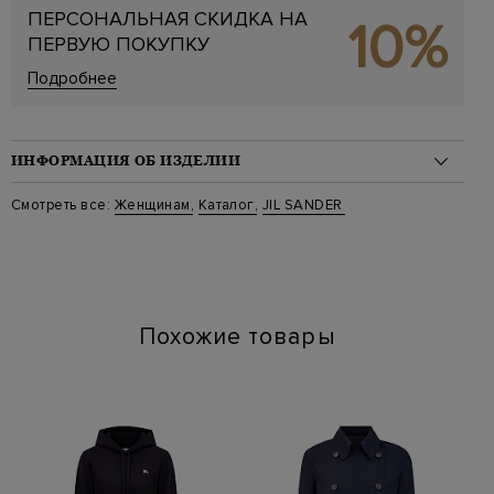
ПЕРСОНАЛЬНАЯ СКИДКА НА
10%
ПЕРВУЮ ПОКУПКУ
Подробнее
ИНФОРМАЦИЯ ОБ ИЗДЕЛИИ
Материал: кожа 100%
Смотреть все:
Женщинам
,
Каталог
,
JIL SANDER
Цвет: Черный
Артикул: j15wp0081 001
Высота платформы (см): 1.5
Длина по стельке (см): 23.5
Похожие товары