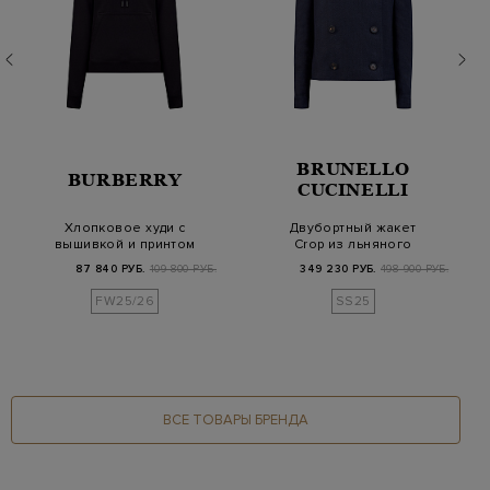
BRUNELLO
BURBERRY
CUCINELLI
Хлопковое худи с
Двубортный жакет
вышивкой и принтом
Crop из льняного
Equestrian Knight
твила с цепочкой
87 840 РУБ.
109 800 РУБ.
349 230 РУБ.
498 900 РУБ.
Мон…
FW25/26
SS25
ВСЕ ТОВАРЫ БРЕНДА