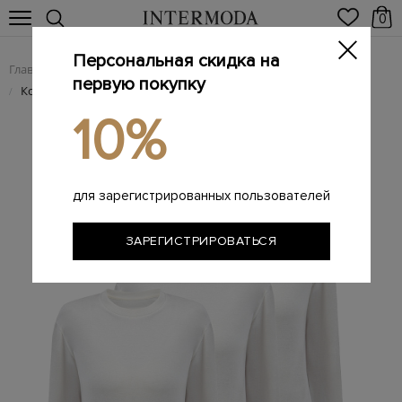
0
Персональная скидка на
Главная
Женщинам
/
первую покупку
Комплект лонгсливов из хлопкового джерси с нашивкой
/
10%
для зарегистрированных пользователей
ЗАРЕГИСТРИРОВАТЬСЯ