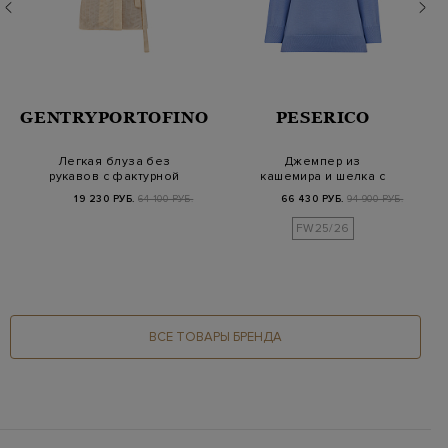
GENTRYPORTOFINO
PESERICO
Легкая блуза без
Джемпер из
рукавов с фактурной
кашемира и шелка с
прострочкой и поя…
изящной деталью
19 230 РУБ.
64 100 РУБ.
66 430 РУБ.
94 900 РУБ.
Punto Lu…
FW25/26
ВСЕ ТОВАРЫ БРЕНДА