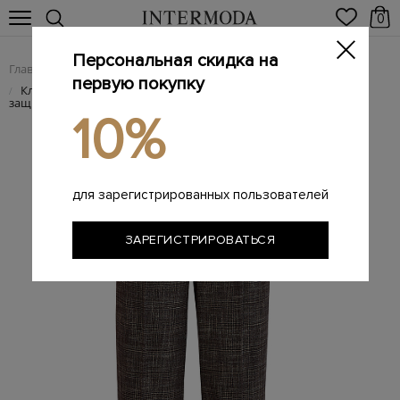
0
Персональная скидка на
Главная
Женщинам
/
первую покупку
Клетчатые брюки из шерсти и вискозы с фактурными
/
защипами
10%
для зарегистрированных пользователей
ЗАРЕГИСТРИРОВАТЬСЯ