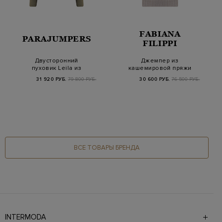
FABIANA
PARAJUMPERS
FILIPPI
Двусторонний
Джемпер из
пуховик Leila из
кашемировой пряжи
стеганой тафты с
Platinum с рукавами ½
31 920 РУБ.
79 800 РУБ.
30 600 РУБ.
76 500 РУБ.
макро-п…
ВСЕ ТОВАРЫ БРЕНДА
INTERMODA