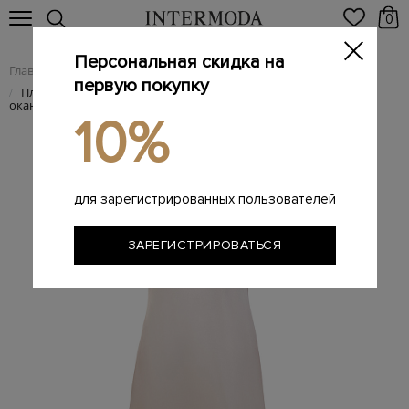
0
Персональная скидка на
Главная
Женщинам
/
первую покупку
Платье из струящейся вискозы и шерсти с ювелирной
/
окантовкой
10%
для зарегистрированных пользователей
ЗАРЕГИСТРИРОВАТЬСЯ