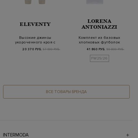
LORENA
ELEVENTY
ANTONIAZZI
Высокие джинсы
Комплект из базовых
укороченного кроя с
хлопковых футболок
фактурной
в трех цветах
20 370 РУБ.
67 900 РУБ.
41 860 РУБ.
59 800 РУБ.
прострочк…
FW25/26
ВСЕ ТОВАРЫ БРЕНДА
INTERMODA