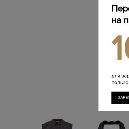
Пер
на 
для за
пользо
ЗАРЕ