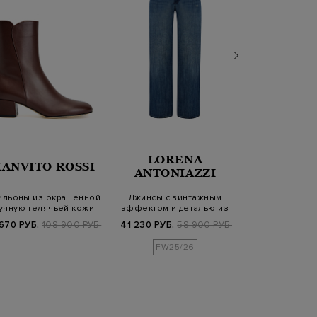
LORENA
IANVITO ROSSI
PESER
ANTONIAZZI
ильоны из окрашенной
Джинсы с винтажным
Двубортный
учную телячьей кожи
эффектом и деталью из
деталью Pun
кожи на поясе
поясом 
670 РУБ.
108 900 РУБ.
41 230 РУБ.
58 900 РУБ.
72 840 РУБ.
1
FW25/26
SS2