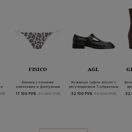
FISICO
AGL
G
Бикини с тонкими
Кожаные туфли Alison с
Бот
 и
завязками и фактурным
регулируемым Т-образным
вр
узором из страз…
ремешко…
УБ.
17 100 РУБ.
34 200 РУБ.
32 100 РУБ.
53 500 РУБ.
32 