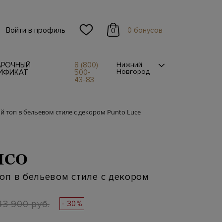
Войти в профиль
0 бонусов
0
АРОЧНЫЙ
8 (800)
Нижний
Новгород
ИФИКАТ
500-
43-83
 топ в бельевом стиле с декором Punto Luce
ICO
п в бельевом стиле с декором
43 900 руб.
- 30%