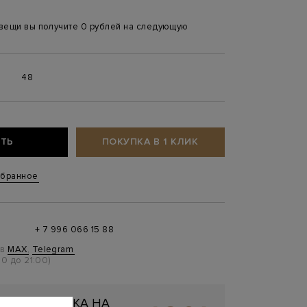
 вещи вы получите 0 рублей на следующую
6
48
ТЬ
ПОКУПКА В 1 КЛИК
збранное
+ 7 996 066 15 88
 в
MAX
,
Telegram
0 до 21:00)
ЬНАЯ СКИДКА НА