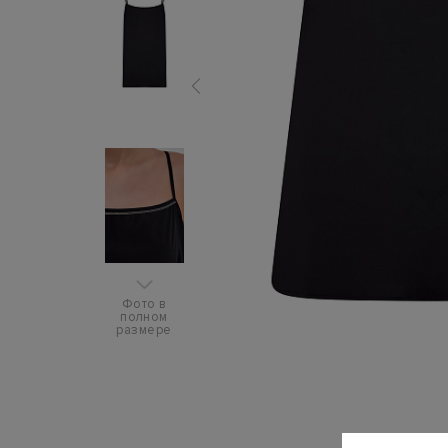
Фото в
полном
размере