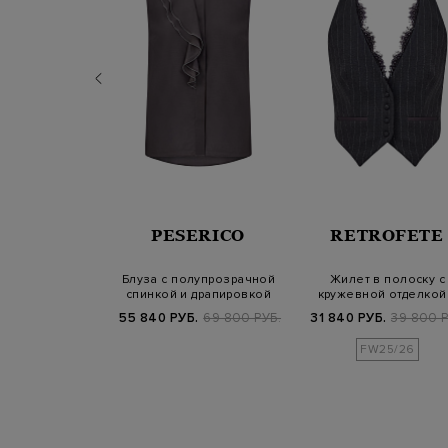
A FILIPPI
PESERICO
RETROFETE
 вискозного
Блуза с полупрозрачной
Жилет в полоску с
е с ювелирной
спинкой и драпировкой
кружевной отделкой
почкой
Punto Luc…
открытой спиной
Б.
74 900 РУБ.
55 840 РУБ.
69 800 РУБ.
31 840 РУБ.
39 800 Р
FW25/26