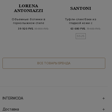
LORENA
SANTONI
ANTONIAZZI
Объемные ботинки в
Туфли-слингбэки из
горнолыжном стиле
гладкой кожи с
из мягкой кожи и…
лакированным
39 920 РУБ.
99 800 РУБ.
63 680 РУБ.
79 600 РУБ.
мыском
SS25
ВСЕ ТОВАРЫ БРЕНДА
INTERMODA
Галерея бутиков INTERMODA представляет более 60
брендов на 4 этажах в самом центре города. На сайте
Доставка
также презентованы новинки с последних показов и