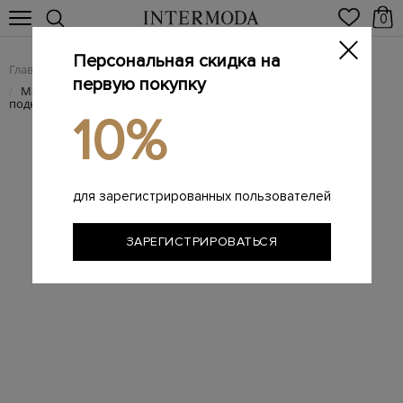
0
Персональная скидка на
Главная
Женщинам
/
первую покупку
Массивные кроссовки Cross-D из замши с меховой
/
подкладкой
10%
для зарегистрированных пользователей
ЗАРЕГИСТРИРОВАТЬСЯ