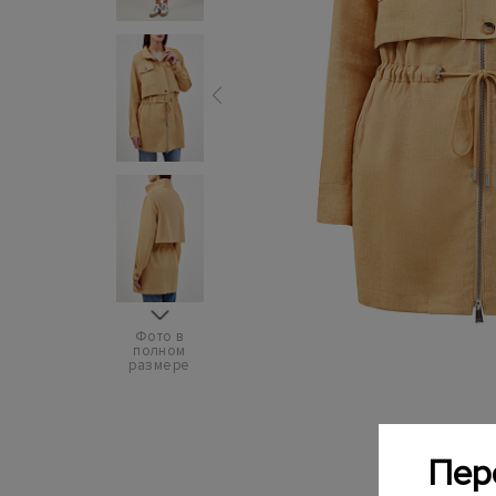
Фото в
полном
размере
Пер