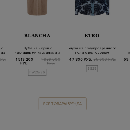
BLANCHA
ETRO
 с
Шуба из норки с
Блуза из полупрозрачного
 из
накладными карманами и
тюля с велюровым
шалевым воротом
мотивом пейс…
УБ.
1 519 200
1 899 000
47 800 РУБ.
95 600 РУБ.
69 
РУБ.
РУБ.
SS25
FW25/26
ВСЕ ТОВАРЫ БРЕНДА