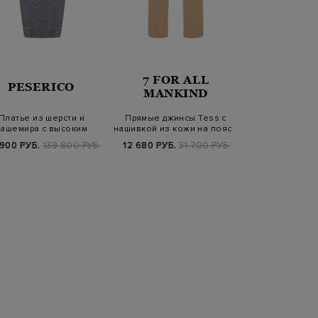
7 FOR ALL
PESERICO
FISI
MANKIND
Платье из шерсти и
Прямые джинсы Tess с
Бикини из дв
кашемира с высоким
нашивкой из кожи на поясе
ткани с геом
воротом и пайетк…
паттер
900 РУБ.
139 800 РУБ.
12 680 РУБ.
31 700 РУБ.
7 600 РУБ.
1