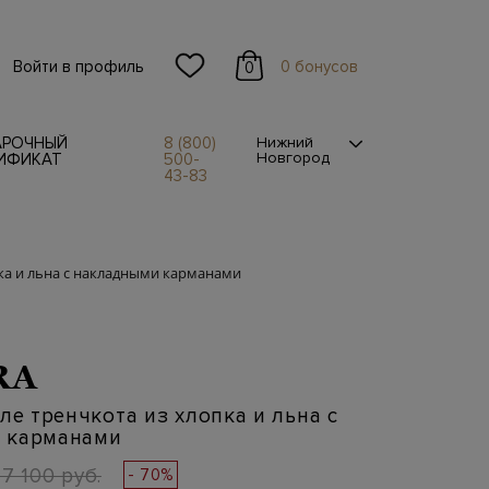
Войти в профиль
0 бонусов
0
АРОЧНЫЙ
8 (800)
Нижний
Новгород
ИФИКАТ
500-
43-83
пка и льна с накладными карманами
RA
иле тренчкота из хлопка и льна с
 карманами
7 100 руб.
- 70%