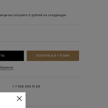
 вещи вы получите 0 рублей на следующую
ТЬ
ПОКУПКА В 1 КЛИК
збранное
+ 7 996 066 15 88
 в
MAX
,
Telegram
0 до 21:00)