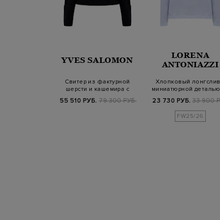
LORENA
ERNO
YVES SALOMON
ANTONIAZZI
з костюмной
Свитер из фактурной
Хлопковый лонгслив
ой ткани с
шерсти и кашемира с
миниатюрной деталью
щипами
высоким ворото…
кристаллов
Б.
52 000 РУБ.
55 510 РУБ.
79 300 РУБ.
23 730 РУБ.
33 900 Р
25/26
FW25/26