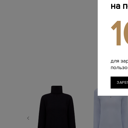
на 
для за
пользо
ЗАРЕ