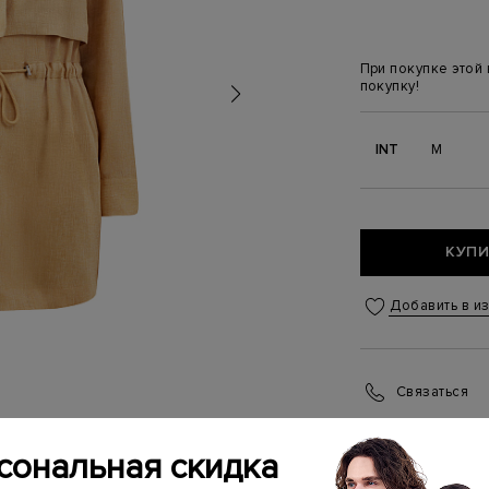
При покупке этой
покупку!
INT
M
КУПИ
Добавить в и
Связаться
Менеджер бутика
(ежедневно с 10:0
сональная скидка