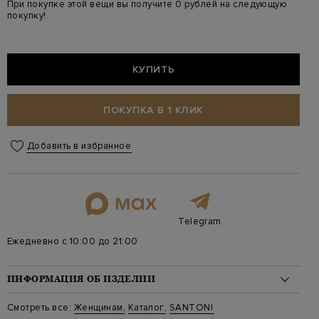
При покупке этой вещи вы получите 0 рублей на следующую
покупку!
КУПИТЬ
ПОКУПКА В 1 КЛИК
Добавить в избранное
Telegram
Ежедневно с 10:00 до 21:00
ИНФОРМАЦИЯ ОБ ИЗДЕЛИИ
Материал: кожа 100%
Смотреть все:
Женщинам
,
Каталог
,
SANTONI
Стиль: Маленького размера, Однотонный, Crossbody, На плечо