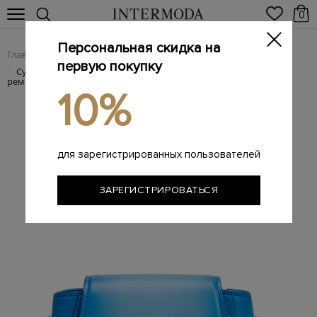
0
Персональная скидка на
Главная
Женщинам
/
первую покупку
Сумка ручной работы из патинированной кожи со съемным
/
ремнем
10%
для зарегистрированных пользователей
ЗАРЕГИСТРИРОВАТЬСЯ