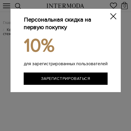
0
Персональная скидка на
Главная
Женщинам
/
первую покупку
Кеды из матовой крупнозернистой кожи с декоративной
/
стежкой
10%
для зарегистрированных пользователей
ЗАРЕГИСТРИРОВАТЬСЯ