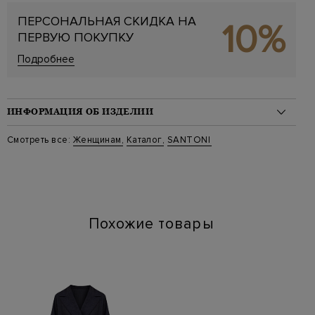
ПЕРСОНАЛЬНАЯ СКИДКА НА
10%
ПЕРВУЮ ПОКУПКУ
Подробнее
ИНФОРМАЦИЯ ОБ ИЗДЕЛИИ
Материал: кожа 100%
Смотреть все:
Женщинам
,
Каталог
,
SANTONI
На модели: Размер 7,5
Стиль: Низкие
Цвет: Белый
Артикул: wbcg61355 i48
Высота платформы (см): 4.5
Длина по стельке (см): 24
Похожие товары