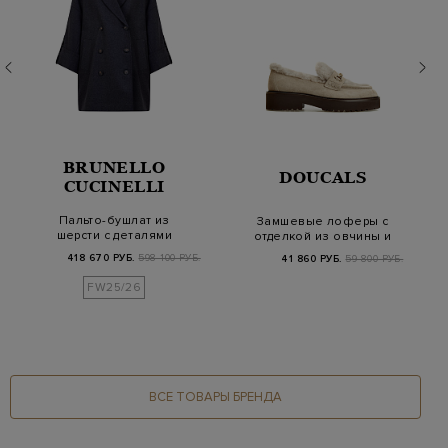
BRUNELLO
DOUCALS
CUCINELLI
Пальто-бушлат из
Замшевые лоферы с
шерсти с деталями
отделкой из овчины и
Мониль на манжетах
литой пряжкой
418 670 РУБ.
598 100 РУБ.
41 860 РУБ.
59 800 РУБ.
FW25/26
ВСЕ ТОВАРЫ БРЕНДА