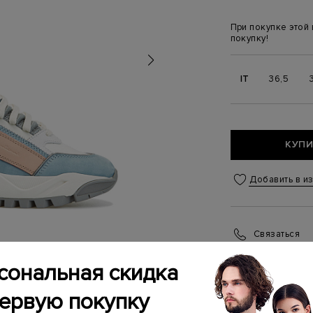
При покупке этой
покупку!
IT
36,5
КУПИ
Добавить в и
Связаться
Менеджер бутика
сональная скидка
(ежедневно с 10:0
первую покупку
ИНФОРМАЦИЯ 