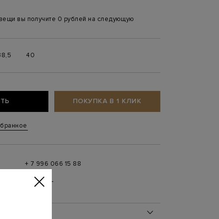
 вещи вы получите 0 рублей на следующую
38,5
40
ТЬ
ПОКУПКА В 1 КЛИК
збранное
+ 7 996 066 15 88
 в
MAX
,
Telegram
0 до 21:00)
ОБ ИЗДЕЛИИ