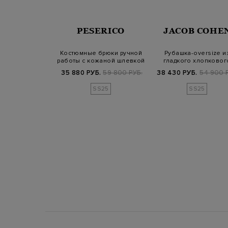
ERICO
PESERICO
JACOB COHE
з жоржета с
Костюмные брюки ручной
Рубашка-oversize и
ми цепочками
работы с кожаной шлевкой
гладкого хлопковог
to Luce
Precio…
поплина с выши…
Б.
78 800 РУБ.
35 880 РУБ.
59 800 РУБ.
38 430 РУБ.
54 900 
SS25
SS25