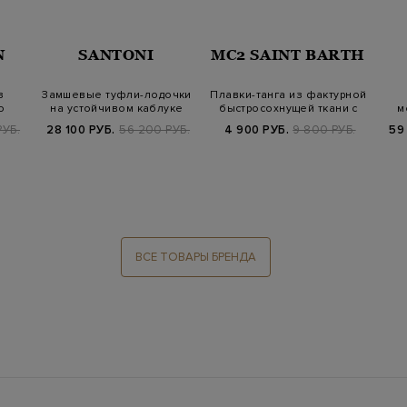
N
SANTONI
MC2 SAINT BARTH
з
Замшевые туфли-лодочки
Плавки-танга из фактурной
о
на устойчивом каблуке
быстросохнущей ткани с
м
нитью…
РУБ.
28 100 РУБ.
56 200 РУБ.
4 900 РУБ.
9 800 РУБ.
59
ВСЕ ТОВАРЫ БРЕНДА