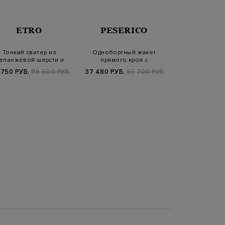
ETRO
PESERICO
GIANVITO
Тонкий свитер из
Однобортный жакет
Босоножки 
еланжевой шерсти и
прямого кроя с
высокой пл
кашемира английск…
мерцающими цепочками…
 750 РУБ.
119 500 РУБ.
37 480 РУБ.
93 700 РУБ.
26 940 РУБ.
8