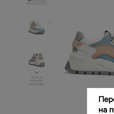
Фото в
полном
размере
Пер
на 