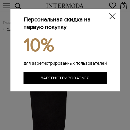
0
Персональная скидка на
Главная
Женщинам
/
первую покупку
Сапоги в ковбойском стиле из бархатистой замши
/
10%
для зарегистрированных пользователей
ЗАРЕГИСТРИРОВАТЬСЯ