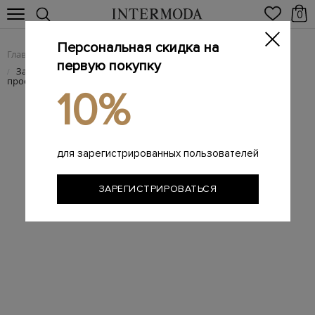
0
Персональная скидка на
Главная
Женщинам
/
первую покупку
Замшевые ботинки ручной работы с фактурной
/
прострочкой
10%
для зарегистрированных пользователей
ЗАРЕГИСТРИРОВАТЬСЯ