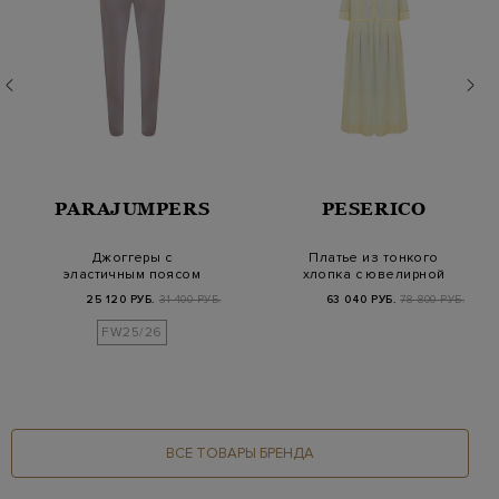
PARAJUMPERS
PESERICO
Джоггеры с
Платье из тонкого
эластичным поясом
хлопка с ювелирной
на кулиске и патчем
отделкой Punto Lu…
25 120 РУБ.
31 400 РУБ.
63 040 РУБ.
78 800 РУБ.
PJS
FW25/26
ВСЕ ТОВАРЫ БРЕНДА