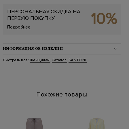
ПЕРСОНАЛЬНАЯ СКИДКА НА
10%
ПЕРВУЮ ПОКУПКУ
Подробнее
ИНФОРМАЦИЯ ОБ ИЗДЕЛИИ
Материал: замша 100%
Смотреть все:
Женщинам
,
Каталог
,
SANTONI
Стиль: Дезерты
Цвет: Бежевый
Артикул: wuyg58458 lm45
Высота платформы (см): 4
Длина по стельке (см): 27
Похожие товары