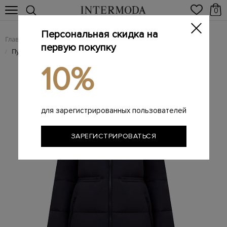
0
Персональная скидка на
Главная
Женщинам
/
первую покупку
Пуховая стеганая парка с митенками и съемным капюшоном
/
10%
для зарегистрированных пользователей
ЗАРЕГИСТРИРОВАТЬСЯ