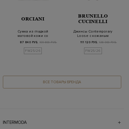
BRUNELLO
ORCIANI
CUCINELLI
Сумка из гладкой
Джинсы Contemporary
матовой кожи со
Loose с кожаным
съемным ремешком
патчем и деталью М…
87 840 РУБ.
109 800 РУБ.
111 120 РУБ.
138 900 РУБ.
FW25/26
FW25/26
ВСЕ ТОВАРЫ БРЕНДА
INTERMODA