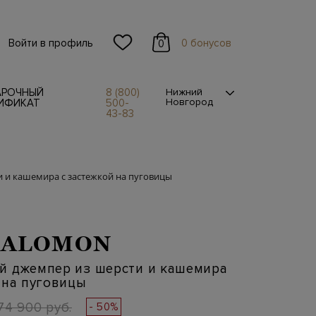
Войти в профиль
0 бонусов
0
АРОЧНЫЙ
8 (800)
Нижний
Новгород
ИФИКАТ
500-
43-83
 и кашемира с застежкой на пуговицы
SALOMON
й джемпер из шерсти и кашемира
 на пуговицы
74 900 руб.
- 50%