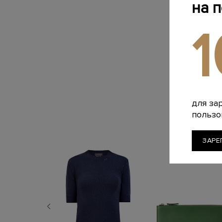
на 
для за
пользо
ЗАРЕ