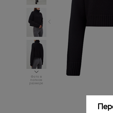
Фото в
полном
размере
Пер