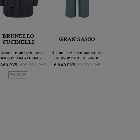
BRUNELLO
BRUN
GRAN SASSO
CUCINELLI
CUCIN
диган английской вязки
Льняные брюки-палаццо с
Пуховик из
 шерсти и кашемира с
эластичным поясом и
кашемира F
поясо…
карманами
эмблемой S
 860 РУБ.
489 800 РУБ.
6 940 РУБ.
34 700 РУБ.
201 600 РУБ.
6
FW25/26