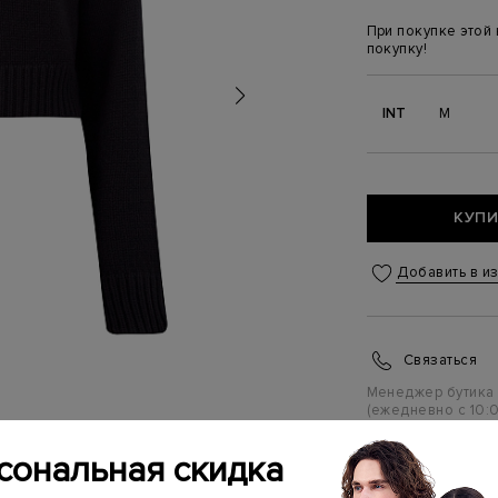
При покупке этой
покупку!
INT
M
КУПИ
Добавить в и
Связаться
Менеджер бутика
(ежедневно с 10:0
сональная скидка
ИНФОРМАЦИЯ 