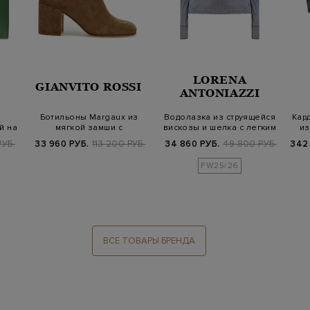
LORENA
GIANVITO ROSSI
ANTONIAZZI
Ботильоны Margaux из
Водолазка из струящейся
Кар
й на
мягкой замши с
вискозы и шелка с легким
из
закругленным мыско…
ворот…
РУБ.
33 960 РУБ.
113 200 РУБ.
34 860 РУБ.
49 800 РУБ.
342
FW25/26
ВСЕ ТОВАРЫ БРЕНДА