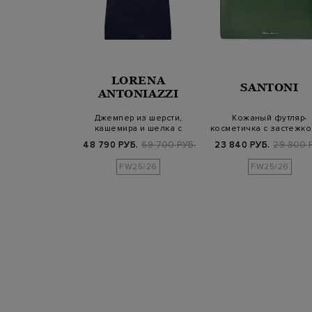
NELLO
LORENA
SANTONI
INELLI
ANTONIAZZI
ggy c кожаной
Джемпер из шерсти,
Кожаный футляр-
 и блестящей
кашемира и шелка с
косметичка с застежко
лью Мо…
мерцающими пайет…
молнию
600 РУБ.
48 790 РУБ.
69 700 РУБ.
23 840 РУБ.
29 800 
FW25/26
FW25/26