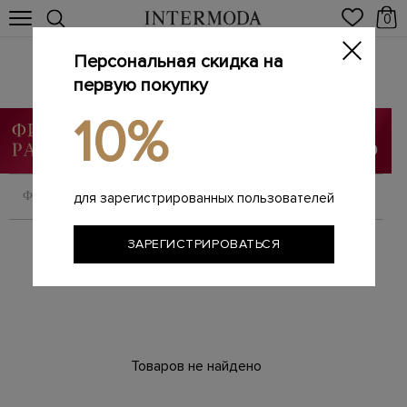
0
Персональная скидка на
Брендовые женские аксессуары
первую покупку
Главная
Женщинам
Аксессуары
/
/
10%
ФИЛЬТРОВАТЬ
СОРТИРОВАТЬ
для зарегистрированных пользователей
ЗАРЕГИСТРИРОВАТЬСЯ
Товаров не найдено