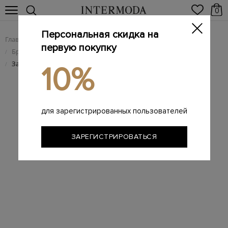
0
Персональная скидка на
Главная
Женщинам
Брендовые женские аксессуары
/
/
первую покупку
Брендовые женские аксессуары
/
Заколка из ацетата и шелка с флористическим узором пейсли
/
10%
для зарегистрированных пользователей
ЗАРЕГИСТРИРОВАТЬСЯ