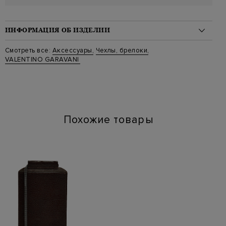
ИНФОРМАЦИЯ ОБ ИЗДЕЛИИ
Материал: кожа 100%
Смотреть все:
Аксессуары
,
Чехлы, брелоки
,
Стиль: Чехлы для телефонов
VALENTINO GARAVANI
Цвет: Черный
Артикул: ww0p0w74dan 0no
Параметры изделия: 18x8x3 cm
Похожие товары