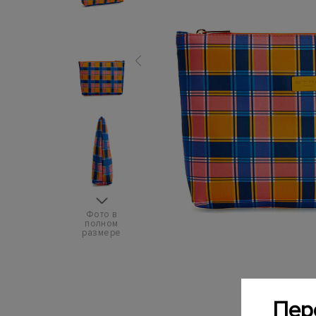
Фото в
полном
размере
Пер