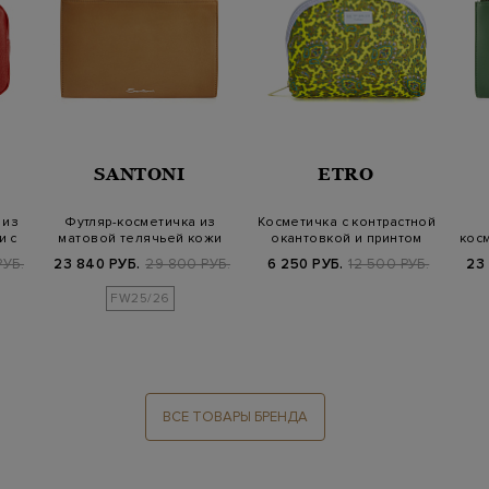
SANTONI
ETRO
 из
Футляр-косметичка из
Косметичка с контрастной
и с
матовой телячьей кожи
окантовкой и принтом
косм
пейсли
РУБ.
23 840 РУБ.
29 800 РУБ.
6 250 РУБ.
12 500 РУБ.
23
FW25/26
ВСЕ ТОВАРЫ БРЕНДА