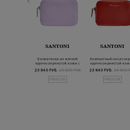
NTONI
SANTONI
SANTONI
 косметичка из
Косметичка из мягкой
Компактный несессер
аллизированным
крупнозернистой кожи с
крупнозернистой кож
ого…
логотипом
логотипо…
Б.
29 800 РУБ.
23 840 РУБ.
29 800 РУБ.
23 840 РУБ.
29 800 
25/26
FW25/26
FW25/26