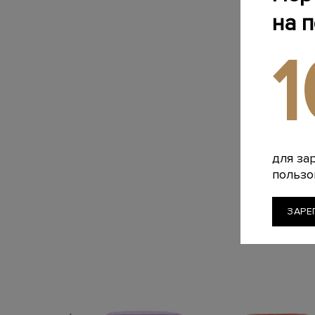
на 
для за
пользо
ЗАРЕ