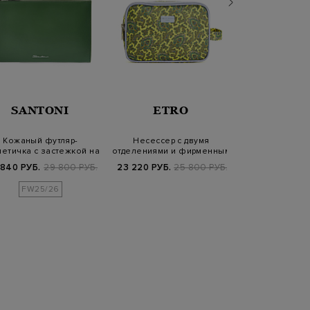
SANTONI
ETRO
ET
Кожаный футляр-
Несессер c двумя
Косметич
етичка с застежкой на
отделениями и фирменным
текстильног
молнию
принтом пейсл…
принтом в
 840 РУБ.
29 800 РУБ.
23 220 РУБ.
25 800 РУБ.
6 250 РУБ.
1
FW25/26