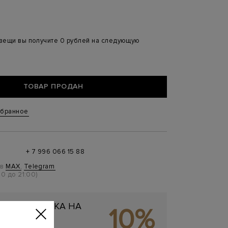
 вещи вы получите 0 рублей на следующую
ТОВАР ПРОДАН
збранное
+ 7 996 066 15 88
 в
MAX
,
Telegram
0 до 21:00)
ЬНАЯ СКИДКА НА
10%
ОКУПКУ