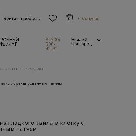
Войти в профиль
0 бонусов
0
АРОЧНЫЙ
8 (800)
Нижний
Новгород
ИФИКАТ
500-
43-83
е женские аксессуары
клетку с брендированным патчем
из гладкого твила в клетку с
нным патчем