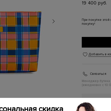
19 400 руб.
При покупке этой
покупку!
Добавить в и
Связаться
Менеджер бутика
(ежедневно с 10:0
ПЕРСОНАЛ
ПЕРВУЮ П
сональная скидка