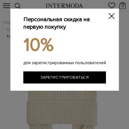
0
Персональная скидка на
Главная
Женщинам
Брендовые женские аксессуары
/
/
первую покупку
Брендовые женские головные уборы
/
Кашемировая шапка с завязками и широким отворотом
/
10%
для зарегистрированных пользователей
ЗАРЕГИСТРИРОВАТЬСЯ