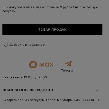
При покупке этой вещи вы получите 0 рублей на следующую
покупку!
ТОВАР ПРОДАН
Добавить в избранное
Telegram
Ежедневно с 10:00 до 21:00
ИНФОРМАЦИЯ ОБ ИЗДЕЛИИ
Материал: полиамид 100%
Смотреть все:
Аксессуары
,
Головные уборы
,
KARL LAGERFELD
Стиль: Панамы
Цвет: Черный