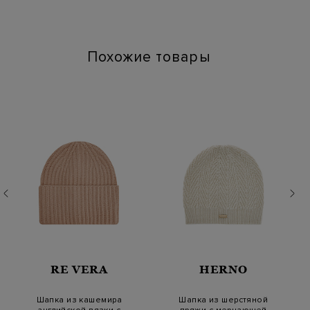
Артикул: 235w3412 999
Похожие товары
RE VERA
HERNO
Шапка из кашемира
Шапка из шерстяной