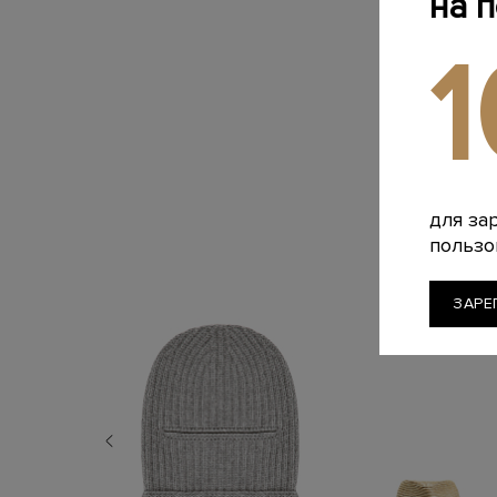
на 
для за
пользо
ЗАРЕ