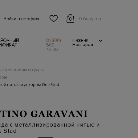
Войти в профиль
0 бонусов
0
АРОЧНЫЙ
8 (800)
Нижний
Новгород
ИФИКАТ
500-
43-83
е женские аксессуары
боры
нной нитью и декором One Stud
TINO GARAVANI
ида с металлизированной нитью и
e Stud