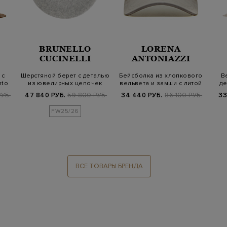
BRUNELLO
LORENA
CUCINELLI
ANTONIAZZI
 с
Шерстяной берет с деталью
Бейсболка из хлопкового
В
nto
из ювелирных цепочек
вельвета и замши с литой
де
Мониль
симво…
УБ.
47 840 РУБ.
59 800 РУБ.
34 440 РУБ.
86 100 РУБ.
33
FW25/26
ВСЕ ТОВАРЫ БРЕНДА