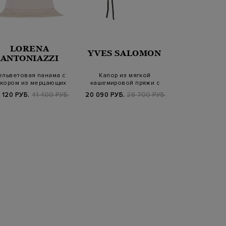
LORENA
LOR
YVES SALOMON
ANTONIAZZI
ANTONI
ельветовая панама с
Капор из мягкой
Бейсболка из
кором из мерцающих
кашемировой пряжи с
пряжи с ме
кристаллов
завязками
пайетк
 120 РУБ.
41 400 РУБ.
20 090 РУБ.
28 700 РУБ.
9 360 РУБ.
3