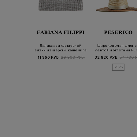
ERICO
FABIANA FILIPPI
PESERICO
ерсти, шелка и
Балаклава фактурной
Широкополая шляпа
с нитью ламе
вязки из шерсти, кашемира
лентой и эглетами Pu
и шелка
Luce
Б.
21 800 РУБ.
11 960 РУБ.
29 900 РУБ.
32 820 РУБ.
54 700 Р
25/26
SS25