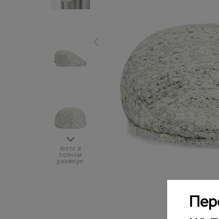
Фото в
полном
размере
Пер