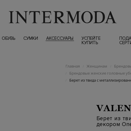
ОБУВЬ
СУМКИ
АКСЕССУАРЫ
УСПЕЙТЕ
ПОД
КУПИТЬ
СЕРТ
Главная
Женщинам
Брендовы
/
/
Брендовые женские головные у
/
Берет из твида с металлизирова
/
VALEN
Берет из тв
декором On