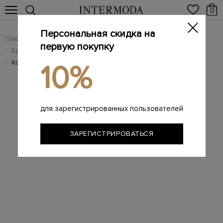
0
Персональная скидка на
Главная
Женщинам
Брендовые женские аксессуары
/
/
первую покупку
Брендовые женские кошельки
/
Кошелек VLOGO из&nbsp;гладкой телячьей кожи
/
10%
для зарегистрированных пользователей
ЗАРЕГИСТРИРОВАТЬСЯ