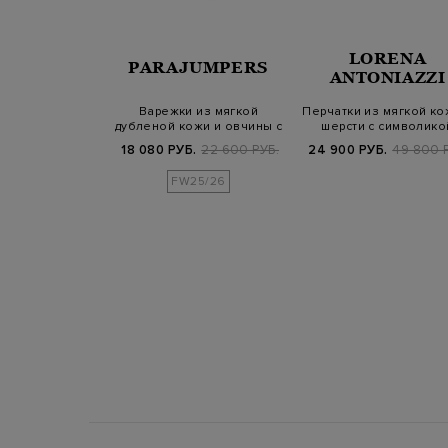
NELLO
LORENA
PARAJUMPERS
INELLI
ANTONIAZZI
и из мягкой
Варежки из мягкой
Перчатки из мягкой ко
истой кожи с
дубленой кожи и овчины с
шерсти с символико
ью Монил…
патчем
Swarovsk…
Б.
119 800 РУБ.
18 080 РУБ.
22 600 РУБ.
24 900 РУБ.
49 800 
25/26
FW25/26