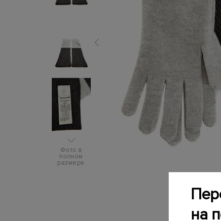
Фото в
полном
размере
Пер
на 