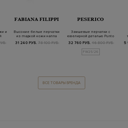
FABIANA FILIPPI
PESERICO
жи и
Высокие белые перчатки
Замшевые перчатки с
й
из гладкой кожи наппа
ювелирной деталью Punto
Luce
мато
РУБ.
31 240 РУБ.
78 100 РУБ.
32 760 РУБ.
46 800 РУБ.
5 
FW25/26
ВСЕ ТОВАРЫ БРЕНДА