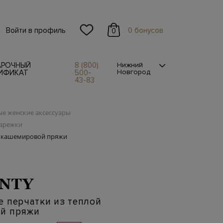
Войти в профиль
0 бонусов
0
АРОЧНЫЙ
8 (800)
Нижний
Новгород
ИФИКАТ
500-
43-83
е женские аксессуары
варежки
й кашемировой пряжи
NTY
 перчатки из теплой
й пряжи