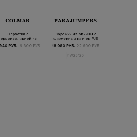
COLMAR
PARAJUMPERS
ELEV
Перчатки с
Варежки из овчины с
Кожаные перча
термоизоляцией из
фирменным патчем PJS
работы с отдел
вой ткани Teflon EcoE…
крол
940 РУБ.
19 800 РУБ.
18 080 РУБ.
22 600 РУБ.
51 120 РУБ.
6
FW25/26
FW25/