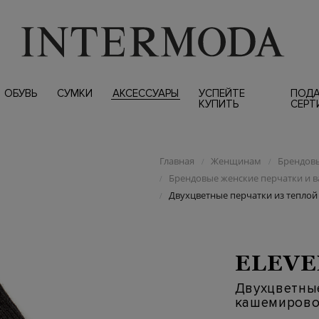
ОБУВЬ
СУМКИ
АКСЕССУАРЫ
УСПЕЙТЕ
ПОД
КУПИТЬ
СЕРТ
Главная
Женщинам
Брендовы
/
/
Брендовые женские перчатки и 
/
Двухцветные перчатки из тепло
/
ELEVE
Двухцветные
кашемирово