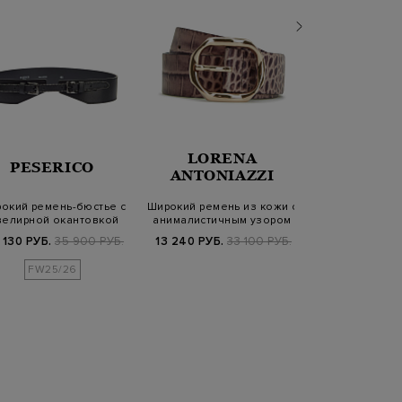
LORENA
BRUN
PESERICO
ANTONIAZZI
CUCIN
окий ремень-бюстье с
Широкий ремень из кожи с
Плетеный р
елирной окантовкой
анималистичным узором
хлопка с м
Punto Luc…
шлевкой 
 130 РУБ.
35 900 РУБ.
13 240 РУБ.
33 100 РУБ.
103 840 РУБ.
FW25/26