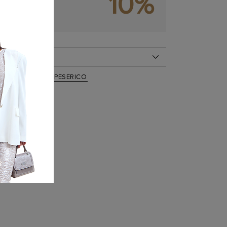
10%
ОКУПКУ
ОБ ИЗДЕЛИИ
00%
ессуары
,
Ремни
,
PESERICO
0 cc769 949
2 см