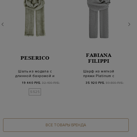
FABIANA
PESERICO
FILIPPI
Шаль из модала с
Шарф из мягкой
длинной бахромой и
пряжи Platinum с
серебристой нитью…
мерцающими
19 440 РУБ.
32 400 РУБ.
35 920 РУБ.
89 800 РУБ.
пайетками
SS25
ВСЕ ТОВАРЫ БРЕНДА