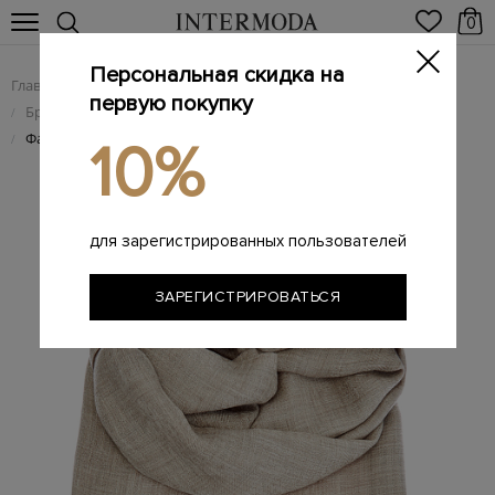
0
Персональная скидка на
Главная
Женщинам
Брендовые женские аксессуары
/
/
первую покупку
Брендовые женские шарфы
/
Фактурный шарф из кашемировой пряжи
/
10%
для зарегистрированных пользователей
ЗАРЕГИСТРИРОВАТЬСЯ