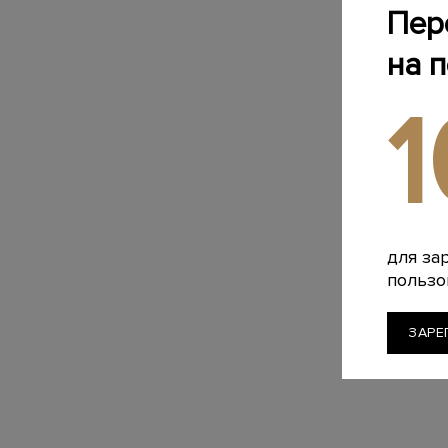
Пер
на 
для за
пользо
ЗАРЕ