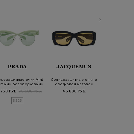
PRADA
JACQUEMUS
GUC
нцезащитные очки Mint
Солнцезащитные очки в
Солнцезащитн
руглыми безободковыми
ободковой матовой
зеркальными 
линз…
оправе
моногра
 750 РУБ.
79 500 РУБ.
46 800 РУБ.
60 720 РУБ.
7
SS25
SS2