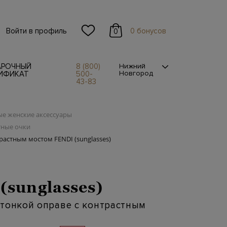
Войти в профиль
0 бонусов
0
АРОЧНЫЙ
8 (800)
Нижний
Новгород
ИФИКАТ
500-
43-83
е женские аксессуары
тные очки
растным мостом FENDI (sunglasses)
(sunglasses)
тонкой оправе с контрастным