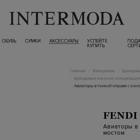
ОБУВЬ
СУМКИ
АКСЕССУАРЫ
УСПЕЙТЕ
ПОД
КУПИТЬ
СЕРТ
Главная
Женщинам
Брендовы
/
/
Брендовые женские солнцезащи
/
Авиаторы в тонкой оправе с конт
/
FENDI 
Авиаторы в 
мостом