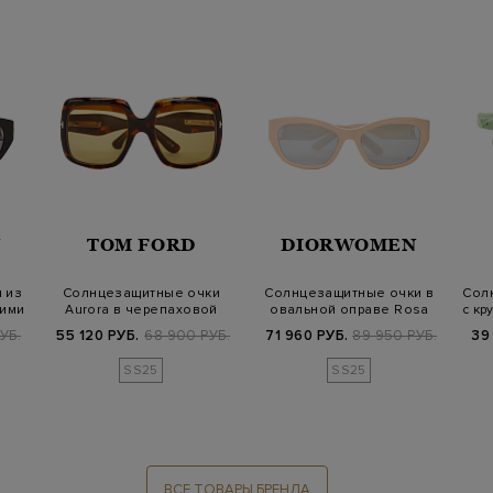
N
TOM FORD
DIORWOMEN
 из
Солнцезащитные очки
Солнцезащитные очки в
Сол
кими
Aurora в черепаховой
овальной оправе Rosa
с к
оправе из аце…
Chiaro
УБ.
55 120 РУБ.
68 900 РУБ.
71 960 РУБ.
89 950 РУБ.
39
SS25
SS25
ВСЕ ТОВАРЫ БРЕНДА