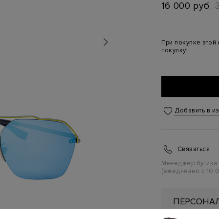
16 000 руб.
При покупке этой
покупку!
Добавить в и
Связаться
Менеджер бутика
(ежедневно с 10:0
ПЕРСОНАЛ
ПЕРВУЮ П