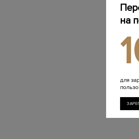
Пер
на 
для за
пользо
ЗАРЕ