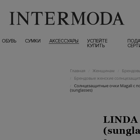
ОБУВЬ
СУМКИ
АКСЕССУАРЫ
УСПЕЙТЕ
ПОД
КУПИТЬ
СЕРТ
Главная
Женщинам
Брендовы
/
/
Брендовые женские солнцезащи
/
Солнцезащитные очки Magali c п
/
(sunglasses)
LINDA
(sungla