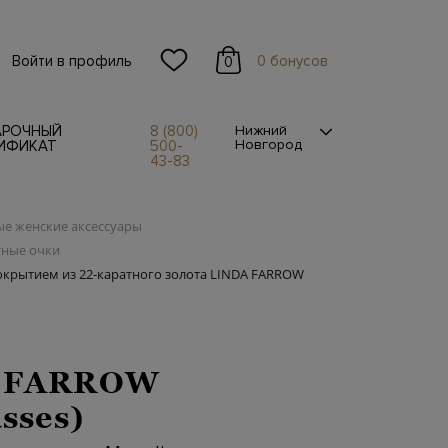
Войти в профиль
0 бонусов
0
АРОЧНЫЙ
8 (800)
Нижний
Новгород
ИФИКАТ
500-
43-83
е женские аксессуары
тные очки
окрытием из 22-каратного золота LINDA FARROW
 FARROW
sses)