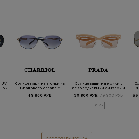
CHARRIOL
PRADA
 UV
Солнцезащитные очки из
Солнцезащитные очки с
Со
ьной
титанового сплава с
безободковыми линзами и
м
градиентным…
фигурной…
48 800 РУБ.
39 900 РУБ.
79 800 РУБ.
55
SS25