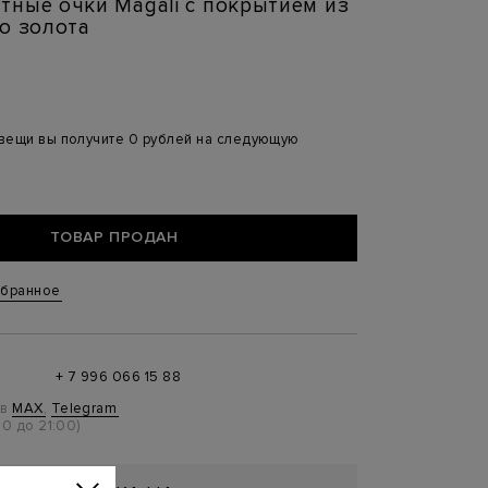
ные очки Magali c покрытием из
о золота
 вещи вы получите 0 рублей на следующую
ТОВАР ПРОДАН
збранное
+ 7 996 066 15 88
 в
MAX
,
Telegram
0 до 21:00)