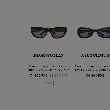
QUEMUS
DIORWOMEN
JACQUEMUS
итные очки в
Солнцезащитные очки из
Солнцезащитные очки
ой матовой
ацетата с металлическими
400 из ацетата в овал
праве
вставк…
оправ…
800 РУБ.
71 960 РУБ.
89 950 РУБ.
39 800 РУБ.
SS25