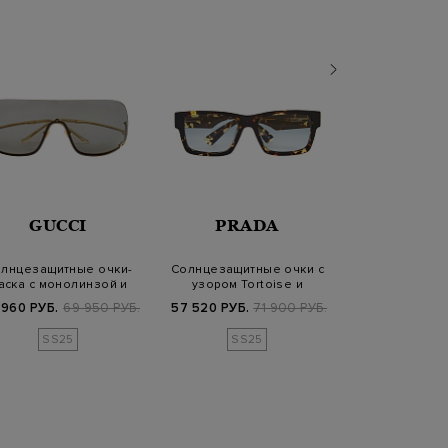
GUCCI
PRADA
PRA
лнцезащитные очки-
Солнцезащитные очки с
Солнцезащит
аска с монолинзой и
узором Tortoise и
Havana Black
дужками из ме…
градиентными л…
квадрат
 960 РУБ.
69 950 РУБ.
57 520 РУБ.
71 900 РУБ.
63 840 РУБ.
7
SS25
SS25
SS2