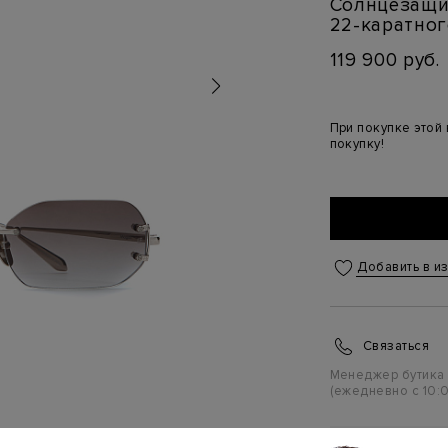
Солнцезащит
22-каратног
119 900 руб.
При покупке этой
покупку!
Добавить в и
Связаться
Менеджер бутика
(ежедневно с 10:0