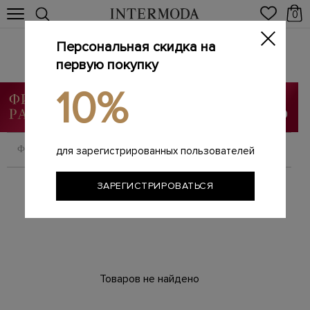
0
Персональная скидка на
Аутлет
первую покупку
Главная
Женщинам
Аутлет
/
/
10%
ФИЛЬТРОВАТЬ
СОРТИРОВАТЬ
для зарегистрированных пользователей
ЗАРЕГИСТРИРОВАТЬСЯ
Товаров не найдено