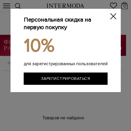
0
Персональная скидка на
AGNONA
Главная
первую покупку
Женщинам
Бренды
AGNONA
/
/
/
10%
ФИЛЬТРОВАТЬ
СОРТИРОВАТЬ
для зарегистрированных пользователей
ЗАРЕГИСТРИРОВАТЬСЯ
Товаров не найдено