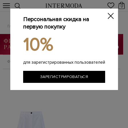
0
Персональная скидка на
BRUNELLO CUCINELLI
Главная
первую покупку
Женщинам
Бренды
BRUNELLO CUCINELLI
/
/
/
10%
ФИЛЬТРОВАТЬ
СОРТИРОВАТЬ
для зарегистрированных пользователей
ЗАРЕГИСТРИРОВАТЬСЯ