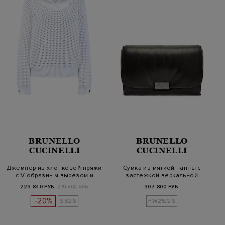
BRUNELLO
BRUNELLO
CUCINELLI
CUCINELLI
Джемпер из хлопковой пряжи
Сумка из мягкой наппы с
с V-образным вырезом и
застежкой зеркальной
воро…
полировки
223 840 РУБ.
279 800 РУБ.
307 800 РУБ.
-20%
SS26
FW25/26