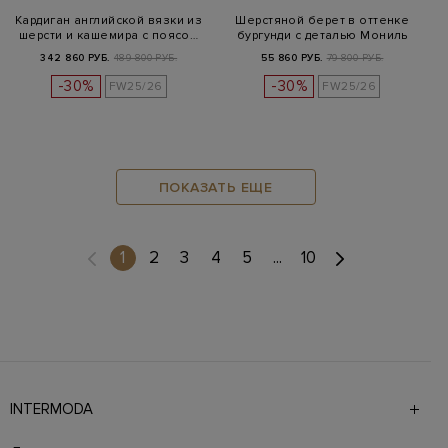
Кардиган английской вязки из
Шерстяной берет в оттенке
шерсти и кашемира с поясо…
бургунди с деталью Мониль
342 860 РУБ.
489 800 РУБ.
55 860 РУБ.
79 800 РУБ.
-30%
-30%
FW25/26
FW25/26
ПОКАЗАТЬ ЕЩЕ
(current)
1
2
3
4
5
...
10
INTERMODA
Галерея бутиков INTERMODA представляет более 60
брендов на 4 этажах в самом центре города. На сайте