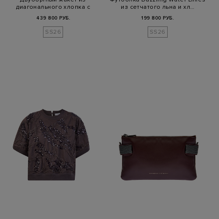
диагонального хлопка с
из сетчатого льна и хл…
цепочкой Мо…
439 800 РУБ.
199 800 РУБ.
SS26
SS26