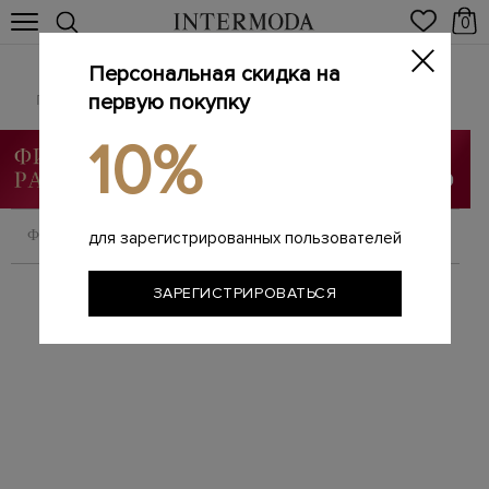
0
Персональная скидка на
ERMANNO FIRENZE
Главная
первую покупку
Женщинам
Бренды
ERMANNO FIRENZE
/
/
/
10%
ФИЛЬТРОВАТЬ
СОРТИРОВАТЬ
для зарегистрированных пользователей
ЗАРЕГИСТРИРОВАТЬСЯ