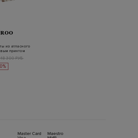
OROO
ы из атласного
ивым принтом
48 300 РУБ.
80%
Master Card
Maestro
Visa
МИР