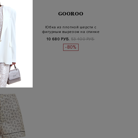
OROO
GOOROO
шка из тонкого
Юбка из плотной шерсти с
 декоративной
фигурным вырезом на спинке
говиц…
.
44 400 РУБ.
10 680 РУБ.
53 400 РУБ.
-80%
-80%