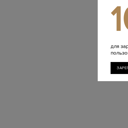
G
Корсет и
фигурн
8 820 
для за
пользо
ЗАРЕ