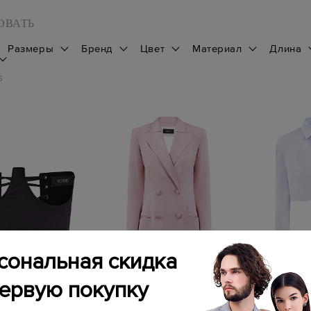
ОВАТЬ
Размеры
Бренд
Цвет
Материал
Длина
6
сональная скидка
первую покупку