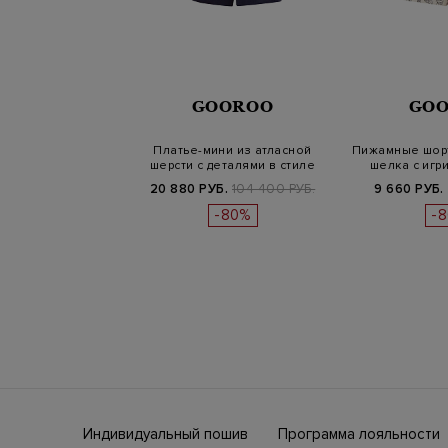
GOOROO
GO
Платье-мини из атласной
Пижамные шорт
шерсти с деталями в стиле
шелка с игр
пидж…
20 880 РУБ.
104 400 РУБ.
9 660 РУБ.
-80%
-
Индивидуальный пошив
Программа лояльности
ны СНГ
Ежегодно в бутики