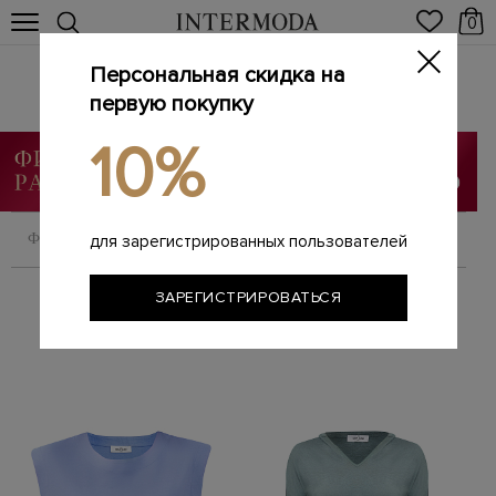
0
Персональная скидка на
GRAN SASSO
Главная
первую покупку
Женщинам
Бренды
GRAN SASSO
/
/
/
10%
ФИЛЬТРОВАТЬ
СОРТИРОВАТЬ
для зарегистрированных пользователей
ЗАРЕГИСТРИРОВАТЬСЯ