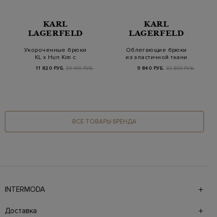
KARL
KARL
LAGERFELD
LAGERFELD
Укороченные брюки
Облегающие брюки
KL x Hun Kim с
из эластичной ткани
широкими отворотами
Punto с разрезами
11 820 РУБ.
39 400 РУБ.
9 840 РУБ.
32 800 РУБ.
ВСЕ ТОВАРЫ БРЕНДА
INTERMODA
Галерея бутиков INTERMODA представляет более 60
брендов на 4 этажах в самом центре города. На сайте
Доставка
также презентованы новинки с последних показов и