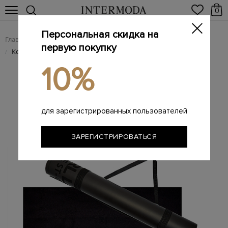
0
Персональная скидка на
Главная
Женщинам
KARL LAGERFELD
/
/
первую покупку
Комплект для йоги Rue St-Guillaume
/
10%
для зарегистрированных пользователей
ЗАРЕГИСТРИРОВАТЬСЯ