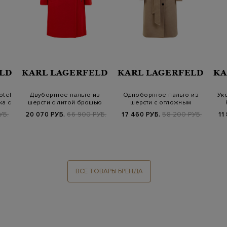
LD
KARL LAGERFELD
KARL LAGERFELD
KA
otel
Двубортное пальто из
Однобортное пальто из
Ук
ка с
шерсти с литой брошью
шерсти с отложным
K/Autograph
воротом и пояс…
УБ.
20 070 РУБ.
66 900 РУБ.
17 460 РУБ.
58 200 РУБ.
11
ВСЕ ТОВАРЫ БРЕНДА