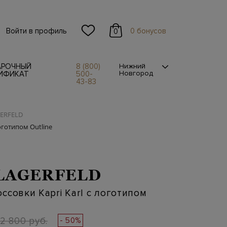
Войти в профиль
0 бонусов
0
АРОЧНЫЙ
8 (800)
Нижний
Новгород
ИФИКАТ
500-
43-83
GERFELD
оготипом Outline
LAGERFELD
ссовки Kapri Karl с логотипом
2 800 руб.
- 50%