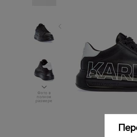
Фото в
полном
размере
Пер