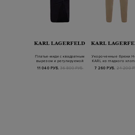
AGERFELD
KARL LAGERFELD
KARL LAGERFE
иле спортшик с
Платье-миди с квадратным
Укороченные брюки H
 и мерцающей
вырезом и регулируемой
KARL из гладкого хлоп
тью л…
завязк…
выши…
.
27 400 РУБ.
11 040 РУБ.
36 800 РУБ.
7 260 РУБ.
24 200 Р