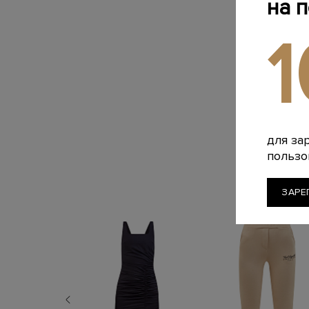
на 
для за
пользо
ЗАРЕ