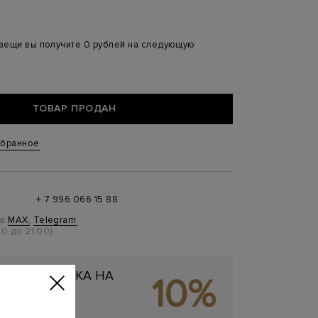
 вещи вы получите 0 рублей на следующую
ТОВАР ПРОДАН
збранное
+ 7 996 066 15 88
 в
MAX
,
Telegram
0 до 21:00)
ЬНАЯ СКИДКА НА
10%
ОКУПКУ