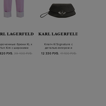
RL LAGERFELD
KARL LAGERFELD
KARL LA
ороченные брюки KL x
Клатч K/Signature с
Толстовка с 
Hun Kim с широкими
деталью-веером и
рукавами и ас
отворотами
мерцающими страза…
баск
 820 РУБ.
39 400 РУБ.
12 330 РУБ.
41 100 РУБ.
3 720 РУБ.
1