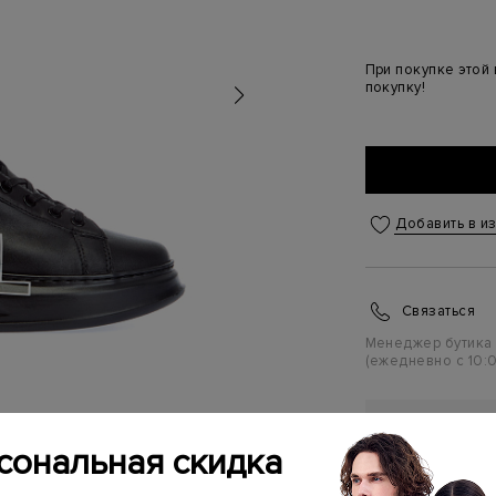
При покупке этой
покупку!
Добавить в и
Связаться
Менеджер бутика
(ежедневно с 10:0
ПЕРСОНАЛ
сональная скидка
ПЕРВУЮ П
Подробнее