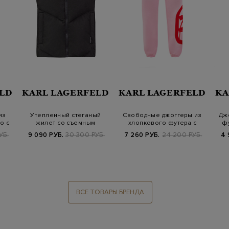
LD
KARL LAGERFELD
KARL LAGERFELD
KA
из
Утепленный стеганый
Свободные джоггеры из
Дж
o с
жилет со съемным
хлопкового футера с
фу
пуллером K/Signat…
макро-принто…
УБ.
9 090 РУБ.
30 300 РУБ.
7 260 РУБ.
24 200 РУБ.
4 
ВСЕ ТОВАРЫ БРЕНДА