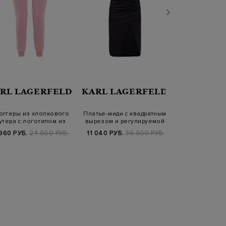
RL LAGERFELD
KARL LAGERFELD
KARL LA
оггеры из хлопкового
Платье-миди с квадратным
Юбка в стиле 
тера с логотипом из
вырезом и регулируемой
объемным у
кристалло…
завязк…
эластичн
960 РУБ.
24 800 РУБ.
11 040 РУБ.
36 800 РУБ.
7 410 РУБ.
2