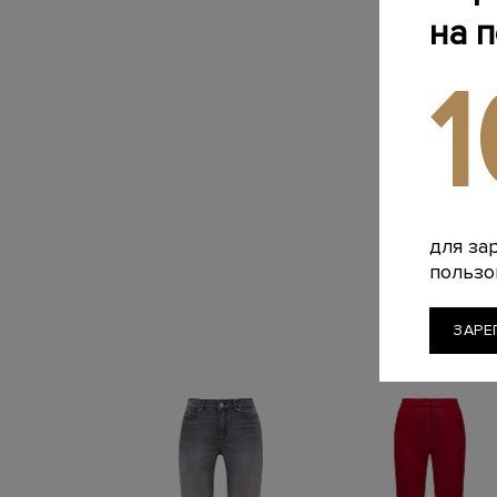
на 
для за
пользо
ЗАРЕ