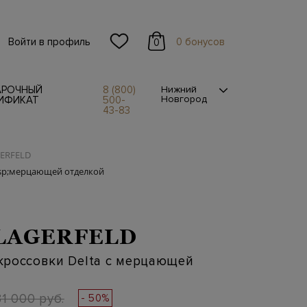
Войти в профиль
0 бонусов
0
АРОЧНЫЙ
8 (800)
Нижний
Новгород
ИФИКАТ
500-
43-83
GERFELD
bsp;мерцающей отделкой
LAGERFELD
кроссовки Delta с мерцающей
31 000 руб.
- 50%