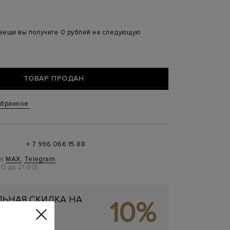
 вещи вы получите 0 рублей на следующую
ТОВАР ПРОДАН
збранное
+ 7 996 066 15 88
 в
MAX
,
Telegram
0 до 21:00)
ЬНАЯ СКИДКА НА
10%
ОКУПКУ