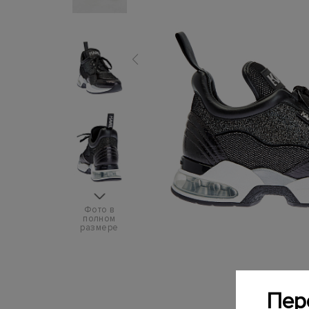
Фото в
полном
размере
Пер