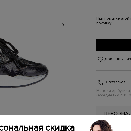
При покупке этой
покупку!
Добавить в и
Связаться
Менеджер бутика
(ежедневно с 10:0
ПЕРСОНАЛ
ПЕРВУЮ П
сональная скидка
Подробнее