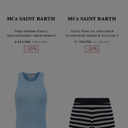
MC2 SAINT BARTH
MC2 SAINT BARTH
Лиф-бикини Gaia с
Поло Pixie из смесовой
треугольными чашечками и
хлопковой пряжи в полоску с
принтом Pol…
выш…
9 440 РУБ.
11 800 РУБ.
17 760 РУБ.
22 200 РУБ.
-20%
-20%