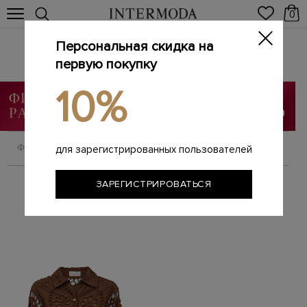
0
Персональная скидка на
MC2 SAINT BARTH
Главная
первую покупку
Женщинам
Бренды
MC2 SAINT BARTH
/
/
/
10%
ФИЛЬТРОВАТЬ
СОРТИРОВАТЬ
для зарегистрированных пользователей
ЗАРЕГИСТРИРОВАТЬСЯ