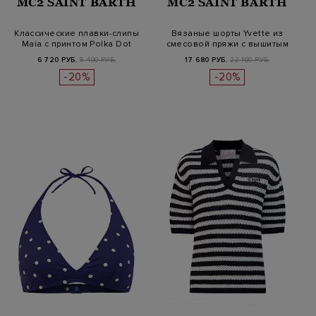
MC2 SAINT BARTH
MC2 SAINT BARTH
Классические плавки-слипы
Вязаные шорты Yvette из
Maia с принтом Polka Dot
смесовой пряжи с вышитым
декор…
6 720 РУБ.
8 400 РУБ.
17 680 РУБ.
22 100 РУБ.
-20%
-20%