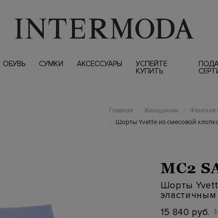
ОБУВЬ
СУМКИ
АКСЕССУАРЫ
УСПЕЙТЕ
ПОД
КУПИТЬ
СЕРТ
Главная
Женщинам
Женская 
/
/
Шорты Yvette из смесовой хлопк
/
MC2 S
Шорты Yvett
эластичным
15 840 руб.