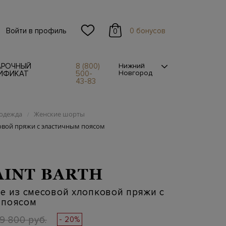
Войти в профиль
0 бонусов
0
АРОЧНЫЙ
8 (800)
Нижний
Новгород
ИФИКАТ
500-
43-83
одежда
Женские шорты
/
овой пряжи с эластичным поясом
AINT BARTH
e из смесовой хлопковой пряжи с
 поясом
19 800 руб.
- 20%