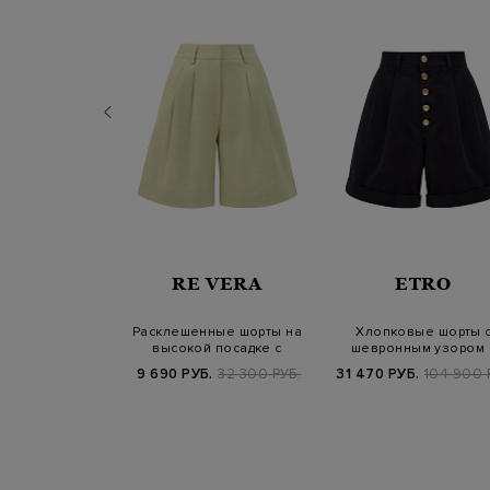
INT BARTH
RE VERA
ETRO
з махрового
Расклешенные шорты на
Хлопковые шорты 
 контрастной
высокой посадке с
шевронным узором 
вкой и в…
фактурными защ…
застежкой на пуго
Б.
16 900 РУБ.
9 690 РУБ.
32 300 РУБ.
31 470 РУБ.
104 900 
SS25