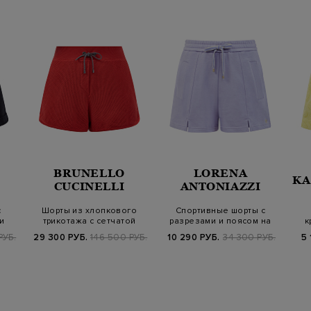
BRUNELLO
LORENA
KA
CUCINELLI
ANTONIAZZI
с
Шорты из хлопкового
Спортивные шорты с
и
трикотажа с сетчатой
разрезами и поясом на
к
…
отделкой и ка…
кулиске
РУБ.
29 300 РУБ.
146 500 РУБ.
10 290 РУБ.
34 300 РУБ.
5 