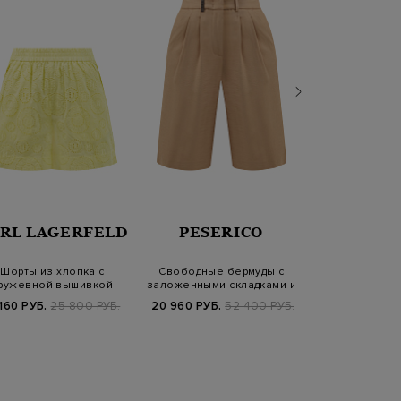
LOR
RL LAGERFELD
PESERICO
ANTONI
Шорты из хлопка с
Свободные бермуды с
Джинсовые 
ружевной вышивкой
заложенными складками и
хлопка и льн
broderie anglaise
кожаной шл…
кожаной 
160 РУБ.
25 800 РУБ.
20 960 РУБ.
52 400 РУБ.
33 480 РУБ.
5
SS2