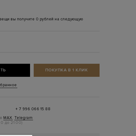
 вещи вы получите 0 рублей на следующую
ТЬ
ПОКУПКА В 1 КЛИК
збранное
+ 7 996 066 15 88
 в
MAX
,
Telegram
0 до 21:00)