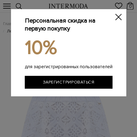
0
Персональная скидка на
Главная
Женщинам
Женская одежда
Женские шорты
/
/
/
первую покупку
Легкие шорты тонкой узорной вязки из смесового хлопка
/
10%
для зарегистрированных пользователей
ЗАРЕГИСТРИРОВАТЬСЯ