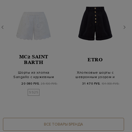
MC2 SAINT
ETRO
BARTH
Шорты из хлопка
Хлопковые шорты с
Sangallo с кружевным
шевронным узором и
узором и карманам…
застежкой на пуго…
20 080 РУБ.
25 100 РУБ.
31 470 РУБ.
104 900 РУБ.
SS25
ВСЕ ТОВАРЫ БРЕНДА