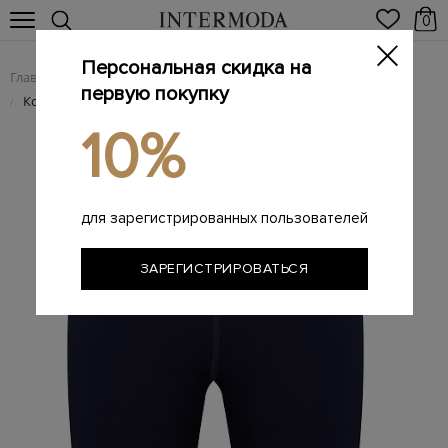
0
Персональная скидка на
Главная
Женщинам
Женская одежда
Женские шорты
/
/
/
первую покупку
Короткие леггинсы JS+ в спортивном стиле с логотипом
/
10%
для зарегистрированных пользователей
ЗАРЕГИСТРИРОВАТЬСЯ