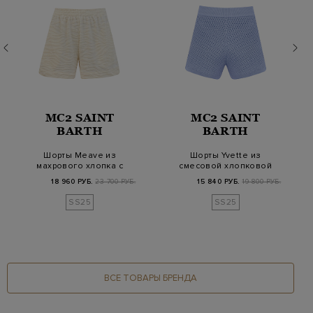
MC2 SAINT
MC2 SAINT
BARTH
BARTH
Шорты Meave из
Шорты Yvette из
махрового хлопка с
смесовой хлопковой
узором Zebra и
пряжи с эластичным…
18 960 РУБ.
23 700 РУБ.
15 840 РУБ.
19 800 РУБ.
вышив…
SS25
SS25
ВСЕ ТОВАРЫ БРЕНДА