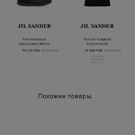
JIL SANDER
JIL SANDER
Текстильные
Топ из гладкой
кроссовки Moon
эластичной
Ballerina с замшевой
микрофибры с Y-
79 120 РУБ.
98 900 РУБ.
21 960 РУБ.
36 600 РУБ.
отделк…
образной спин…
SS25
Похожие товары